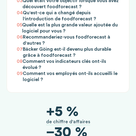
03
Quel était votre objectif lorsque vous avez
découvert foodforecast ?
04
Qu'est-ce qui a changé depuis
l'introduction de foodforecast ?
05
Quelle est la plus grande valeur ajoutée du
logiciel pour vous ?
06
Recommanderiez-vous foodforecast à
d'autres ?
07
Bäcker Göing est-il devenu plus durable
grâce à foodforecast ?
08
Comment vos indicateurs clés ont-ils
évolué ?
09
Comment vos employés ont-ils accueilli le
logiciel ?
+5 %
de chiffre d'affaires
−30 %