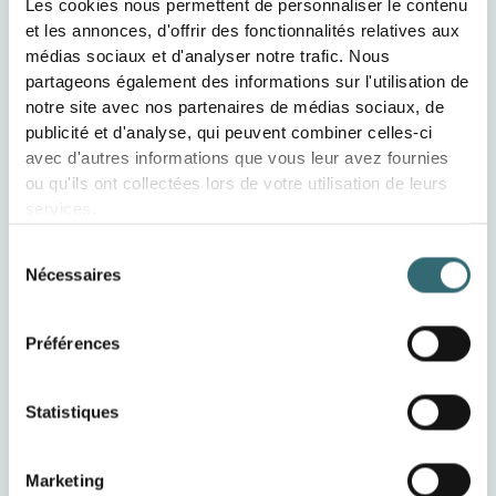
Les cookies nous permettent de personnaliser le contenu
d'affaires de 5 %. L'automatisation nous fait gagner du
et les annonces, d'offrir des fonctionnalités relatives aux
temps et nous rend plus efficaces.
médias sociaux et d'analyser notre trafic. Nous
partageons également des informations sur l'utilisation de
notre site avec nos partenaires de médias sociaux, de
La flexibilité de foodforecast est aussi excellente : nous
publicité et d'analyse, qui peuvent combiner celles-ci
pouvons paramétrer des jours exceptionnels, gérer nos
avec d'autres informations que vous leur avez fournies
unités de commande spécifiques. On sent clairement
ou qu'ils ont collectées lors de votre utilisation de leurs
que le logiciel a été développé spécifiquement pour les
services.
boulangeries.
Sélection
Nécessaires
du
Bäcker Göing est-il devenu plus durable
consentement
grâce à foodforecast ?
Préférences
Bäcker Göing a toujours été très engagé en matière de
Statistiques
durabilité — nous donnons par exemple nos invendus,
donc presque rien ne part à la poubelle. Mais
foodforecast nous a rendus encore plus durables, car
Marketing
nous avons réduit nos retours de 30 % en moyenne.