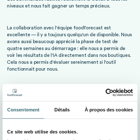
niveaux et nous fait gagner un temps précieux.
La collaboration avec l'équipe foodforecast est
excellente — il y a toujours quelqu'un de disponible. Nous
avons aussi beaucoup apprécié la phase de test de
quatre semaines au démarrage : elle nous a permis de
voir les résultats de l'IA directement dans nos boutiques.
Cela nous a permis d'évaluer sereinement si l'outil
fonctionnait pour nous.
Recommanderiez-vous foodforecast à
d'autres ?
Consentement
Détails
À propos des cookies
Oui, sans hésiter — les résultats parlent d'eux-mêmes.
Depuis que nous utilisons cette solution, nous avons
moins de retours, une bien meilleure disponibilité des
Ce site web utilise des cookies.
produits, et nous avons pu augmenter notre chiffre