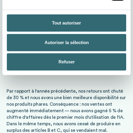
Cela nous permet d'économiser des matières premières
Tout autoriser
et des ressources précieuses pour produire le pain. Et en
cuisinant exactement selon la demande, nous avons
aussi gagné en efficacité dans tous nos processus de
Autoriser la sélection
travail.
Refuser
Comment vos indicateurs clés ont-ils
évolué ?
Par rapport à l'année précédente, nos retours ont chuté
de 30 % et nous avons une bien meilleure disponibilité sur
nos produits phares. Conséquence : nos ventes ont
augmenté immédiatement — nous avons gagné 5 % de
chiffre d'affaires dès le premier mois d'utilisation de l'IA.
Dans le même temps, nous avons cessé de produire en
surplus des articles B et C, qui se vendaient mal.