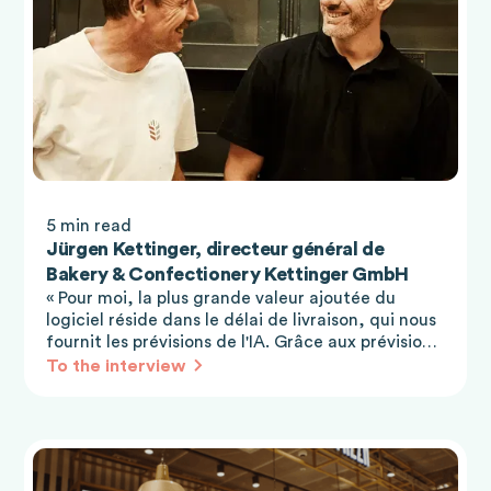
5 min read
Jürgen Kettinger, directeur général de
Bakery & Confectionery Kettinger GmbH
« Pour moi, la plus grande valeur ajoutée du
logiciel réside dans le délai de livraison, qui nous
fournit les prévisions de l'IA. Grâce aux prévisions
précises, nous savons déjà quelles quantités nous
To the interview
Aurons besoin dans 1 à 2 semaines. Cela est
particulièrement important pour notre
production, qui nécessite de longs temps de
préparation. »