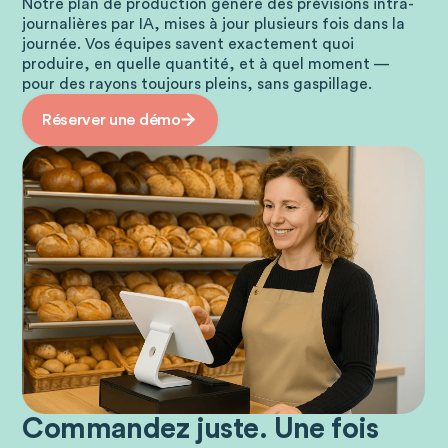
Notre plan de production génère des prévisions intra-
journalières par IA, mises à jour plusieurs fois dans la
journée. Vos équipes savent exactement quoi
produire, en quelle quantité, et à quel moment —
pour des rayons toujours pleins, sans gaspillage.
Réserver une démo
Commandez juste. Une fois
Boulangeries & pâtisseries