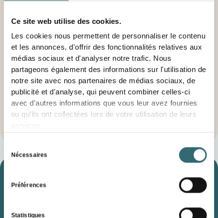
Ce site web utilise des cookies.
Les cookies nous permettent de personnaliser le contenu
et les annonces, d'offrir des fonctionnalités relatives aux
médias sociaux et d'analyser notre trafic. Nous
partageons également des informations sur l'utilisation de
notre site avec nos partenaires de médias sociaux, de
publicité et d'analyse, qui peuvent combiner celles-ci
avec d'autres informations que vous leur avez fournies
ou qu'ils ont collectées lors de votre utilisation de leurs
services.
Sélection
Nécessaires
du
consentement
Combien foodforecast
Préférences
peut-il vous faire gagner
?
Statistiques