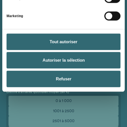
Secteur
Marketing
Combien de filiales exploitez-vous ?
1 à 10
11 à 25
Tout autoriser
26 à 50
Autoriser la sélection
51 à 100
Plus de 100
Refuser
Chiffre d'affaires quotidien moyen (en €)
0 à 1 000
1001 à 2500
2501 à 5000