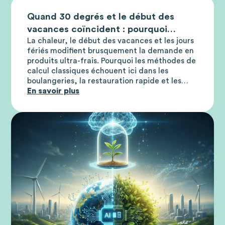
Quand 30 degrés et le début des
vacances coïncident : pourquoi
La chaleur, le début des vacances et les jours
l'intuition atteint ses limites, surtout
fériés modifient brusquement la demande en
dans les situations extrêmes
produits ultra-frais. Pourquoi les méthodes de
calcul classiques échouent ici dans les
boulangeries, la restauration rapide et les
supermarchés – et comment l'intelligence
En savoir plus
artificielle optimise la gestion des stocks.