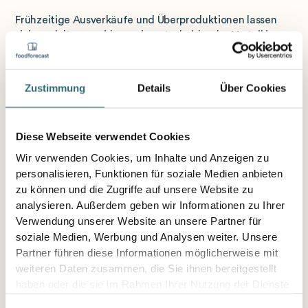
Frühzeitige Ausverkäufe und Überproduktionen lassen
sich gezielt vermeiden – ein entscheidender Vorteil in
einem Umfeld, das von Fachkräftemangel, Kostendruck
und steigenden Nachhaltigkeitsanforderungen geprägt
ist.
Zustimmung
Details
Über Cookies
Live erleben auf der INTERNORGA - die
Diese Webseite verwendet Cookies
internationale Fachmesse für Gastronomie
Wir verwenden Cookies, um Inhalte und Anzeigen zu
und Hotellerie in Hamburg
personalisieren, Funktionen für soziale Medien anbieten
zu können und die Zugriffe auf unsere Website zu
analysieren. Außerdem geben wir Informationen zu Ihrer
Den neuen KI-basierten Produktionsplan stellt
Verwendung unserer Website an unsere Partner für
foodforecast auf der
INTERNORGA in Halle A3 auf der
Sonderfläche Hamburg AI, Stand AI4
, vor.
soziale Medien, Werbung und Analysen weiter. Unsere
Besucherinnen und Besucher erhalten dort Einblicke, wie
Partner führen diese Informationen möglicherweise mit
datengetriebene Produktionsplanung heute funktioniert
weiteren Daten zusammen, die Sie ihnen bereitgestellt
– und welchen messbaren Mehrwert sie für
haben oder die sie im Rahmen Ihrer Nutzung der Dienste
gastronomische Betriebe schafft.
gesammelt haben.