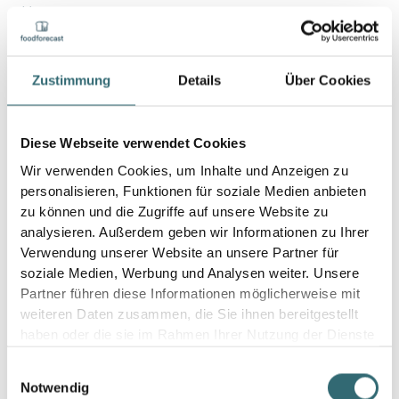
(1) Der Auftraggeber hat in eigener Verantwortung dafür
Sorge zu tragen, dass Foodforecast alle für die
Leistungserbringung notwendigen Informationen, Daten
und Unterlagen entsprechend der Cloud-Spezifikation
Zustimmung
Details
Über Cookies
(nachfolgend „Daten“ genannt) unaufgefordert,
rechtzeitig und für Foodforecast kostenfrei zur
Verfügung gestellt werden.
Diese Webseite verwendet Cookies
Wir verwenden Cookies, um Inhalte und Anzeigen zu
(2) Der Auftraggeber wird Foodforecast von allen
personalisieren, Funktionen für soziale Medien anbieten
Vorgängen und Umständen in Kenntnis setzen, die für
zu können und die Zugriffe auf unsere Website zu
die Leistungserbringung von Foodforecast unmittelbar
analysieren. Außerdem geben wir Informationen zu Ihrer
oder mittelbar von Bedeutung sind. Dies gilt auch für
Verwendung unserer Website an unsere Partner für
Vorgänge und Umstände, die erst während des
soziale Medien, Werbung und Analysen weiter. Unsere
Vertrages bekannt werden.
Partner führen diese Informationen möglicherweise mit
weiteren Daten zusammen, die Sie ihnen bereitgestellt
(3) Der Auftraggeber wird Foodforecast alle auffälligen
haben oder die sie im Rahmen Ihrer Nutzung der Dienste
Verhaltensweisen der Cloud-Dienste melden. Auffällig
gesammelt haben.
sind vor allem Verzerrungen der Prognosen sowie andere
Einwilligungsauswahl
falsche, irreführende oder unangemessene Angaben der
Notwendig