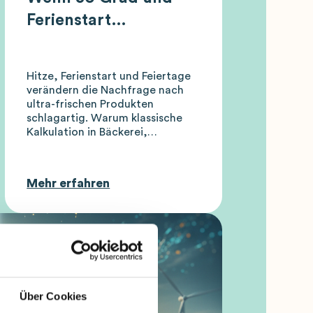
Ferienstart
zusammenfallen:
Warum das
Hitze, Ferienstart und Feiertage
Bauchgefühl vor
verändern die Nachfrage nach
ultra-frischen Produkten
allem in
schlagartig. Warum klassische
Extremsituationen an
Kalkulation in Bäckerei,
Systemgastronomie und
seine Grenzen kommt
Supermarkt hier scheitert – und
wie künstliche Intelligenz den
Mehr erfahren
Wareneinsatz optimiert.
Über Cookies