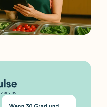
ulse
lbranche.
Wenn 30 Grad und