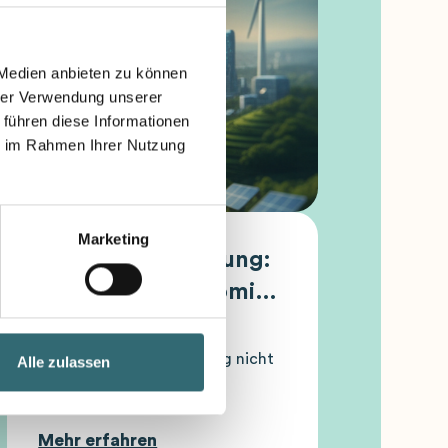
 Medien anbieten zu können
hrer Verwendung unserer
 führen diese Informationen
ie im Rahmen Ihrer Nutzung
Marketing
Produktionsplanung:
Warum Gastronomie
ohne smarte Planung
nicht mehr
Warum klassische Planung nicht
Alle zulassen
mehr ausreicht
konkurrenzfähig ist
Mehr erfahren