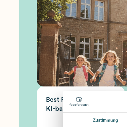
Best Practice Report:
KI-basierte
Absatzprognosen in
Zustimmung
der