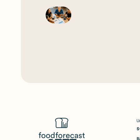
U
S
B