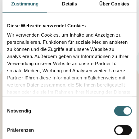
Zustimmung
Details
Über Cookies
Verbraucher­streit­beilegung/Universal­schlichtungs­
stelle
Diese Webseite verwendet Cookies
Wir sind nicht bereit oder verpflichtet, an
Wir verwenden Cookies, um Inhalte und Anzeigen zu
Streitbeilegungsverfahren vor einer
personalisieren, Funktionen für soziale Medien anbieten
Verbraucherschlichtungsstelle teilzunehmen.
zu können und die Zugriffe auf unsere Website zu
analysieren. Außerdem geben wir Informationen zu Ihrer
Verwendung unserer Website an unsere Partner für
soziale Medien, Werbung und Analysen weiter. Unsere
Partner führen diese Informationen möglicherweise mit
weiteren Daten zusammen, die Sie ihnen bereitgestellt
haben oder die sie im Rahmen Ihrer Nutzung der Dienste
Gewinn & Effizienz steigern –
gesammelt haben.
Einwilligungsauswahl
jetzt Kontakt aufnehmen
Notwendig
Mit foodforecast führen Sie Ihr Unternehmen in eine
nachhaltigere Zukunft. Revolutionieren Sie die
Präferenzen
Lebensmittelproduktion mit uns und reduzieren Sie
Food Waste. Unser Ziel: Gemeinsam einen positiven