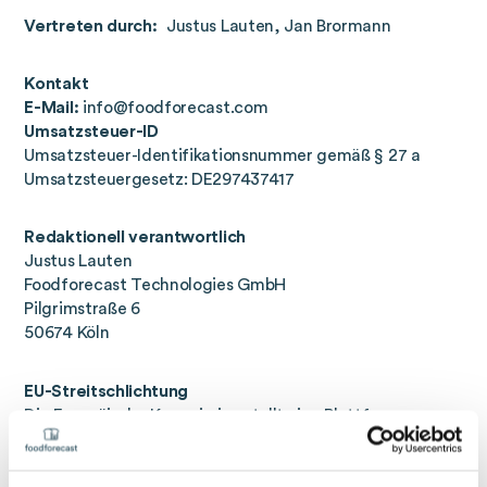
Vertreten durch:
Justus Lauten, Jan Brormann
Kontakt
E-Mail:
info@foodforecast.com
Umsatzsteuer-ID
Umsatzsteuer-Identifikationsnummer gemäß § 27 a
Umsatzsteuergesetz: DE297437417
Redaktionell verantwortlich
Justus Lauten
Foodforecast Technologies GmbH
Pilgrimstraße 6
50674 Köln
EU-Streitschlichtung
Die Europäische Kommission stellt eine Plattform zur
Online-Streitbeilegung (OS) bereit:
https://ec.europa.eu/consumers/odr/
. Unsere E-Mail-
Adresse finden Sie oben im Impressum.