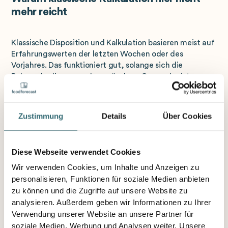
mehr reicht
Klassische Disposition und Kalkulation basieren meist auf
Erfahrungswerten der letzten Wochen oder des
Vorjahres. Das funktioniert gut, solange sich die
Rahmenbedingungen kaum ändern. Genau das ist zum
Beispiel im Sommer aber nicht der Fall – egal ob in der
Bäckerei, in der Systemgastronomie oder im Supermarkt:
Zustimmung
Details
Über Cookies
•
Wetterumschwünge
lassen sich mit einem festen
Bestellrhythmus nicht abbilden – ein heißer Tag mitten in
Diese Webseite verwendet Cookies
einer verregneten Woche wird schlicht nicht erkannt.
Wir verwenden Cookies, um Inhalte und Anzeigen zu
personalisieren, Funktionen für soziale Medien anbieten
zu können und die Zugriffe auf unsere Website zu
•
Regionale Ferienstaffelung
bedeutet, dass ein
analysieren. Außerdem geben wir Informationen zu Ihrer
zentraler Kalkulationswert für alle Filialen nicht
funktioniert.
Verwendung unserer Website an unsere Partner für
soziale Medien, Werbung und Analysen weiter. Unsere