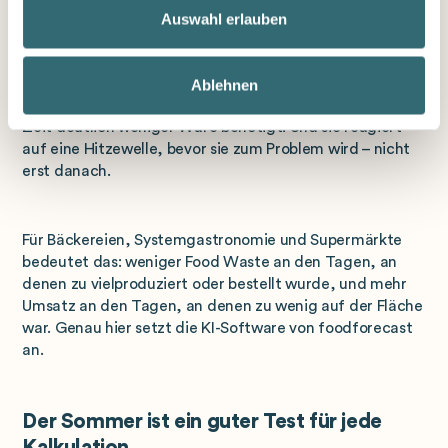
Feiertage und das individuelle Verhalten jeder einzelnen
Auswahl erlauben
Filiale – nicht als grobe Pauschale, sondern tagesaktuell
und filialspezifisch. So weiß die Prognose, dass die Filiale
am Hauptbahnhof am ersten Ferientag mehr Frequenz
Ablehnen
braucht, während die Filiale im Wohngebiet zur selben
Zeit deutlich weniger Ware benötigt. Und sie reagiert
auf eine Hitzewelle, bevor sie zum Problem wird – nicht
erst danach.
Für Bäckereien, Systemgastronomie und Supermärkte
bedeutet das: weniger Food Waste an den Tagen, an
denen zu vielproduziert oder bestellt wurde, und mehr
Umsatz an den Tagen, an denen zu wenig auf der Fläche
war. Genau hier setzt die KI-Software von foodforecast
an.
Der Sommer ist ein guter Test für jede
Kalkulation