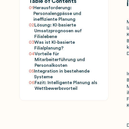
Table of Contents
01
Herausforderung:
Personalengpässe und
ineffiziente Planung
M
02
Lösung: KI-basierte
l
Umsatzprognosen auf
K
Filialebene
B
03
Was ist KI-basierte
k
Filialplanung?
D
04
Vorteile für
Mitarbeiterführung und
Personalkosten
05
Integration in bestehende
I
Systeme
B
06
Fazit: Intelligente Planung als
M
Wettbewerbsvorteil
i
F
K
D