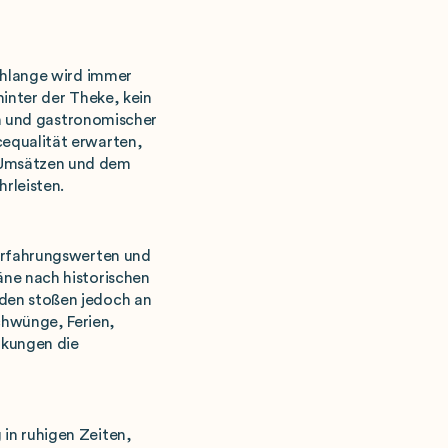
schlange wird immer
hinter der Theke, kein
ien und gastronomischer
cequalität erwarten,
 Umsätzen und dem
rleisten.
 Erfahrungswerten und
äne nach historischen
oden stoßen jedoch an
chwünge, Ferien,
nkungen die
in ruhigen Zeiten,