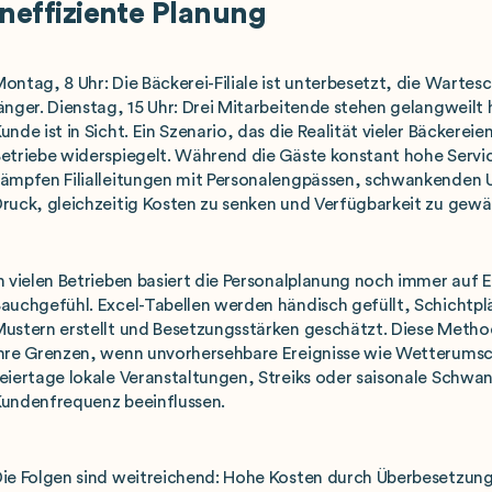
ineffiziente Planung
ontag, 8 Uhr: Die Bäckerei-Filiale ist unterbesetzt, die Warte
änger. Dienstag, 15 Uhr: Drei Mitarbeitende stehen gelangweilt 
unde ist in Sicht. Ein Szenario, das die Realität vieler Bäckere
etriebe widerspiegelt. Während die Gäste konstant hohe Servi
ämpfen Filialleitungen mit Personalengpässen, schwankenden
ruck, gleichzeitig Kosten zu senken und Verfügbarkeit zu gewäh
n vielen Betrieben basiert die Personalplanung noch immer auf
auchgefühl. Excel-Tabellen werden händisch gefüllt, Schichtpl
ustern erstellt und Besetzungsstärken geschätzt. Diese Meth
hre Grenzen, wenn unvorhersehbare Ereignisse wie Wetterums
eiertage lokale Veranstaltungen, Streiks oder saisonale Schwa
undenfrequenz beeinflussen.
ie Folgen sind weitreichend: Hohe Kosten durch Überbesetzung 