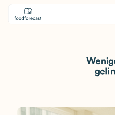
Wenige
geli