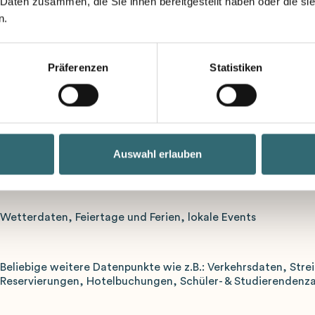
 Daten zusammen, die Sie ihnen bereitgestellt haben oder die s
n.
I-basierte Filialplanung ist ein intelligentes System, das versc
ombiniert, um präzise Vorhersagen für Kundenfrequenz, Umsä
ntsprechenden Personalbedarf zu erstellen. Im Gegensatz zur 
Präferenzen
Statistiken
erden dabei nicht nur Vergangenheitswerte betrachtet, sonde
aktoren und Prognosen systematisch einbezogen.
Welche Daten fließen in die Prognose 
Auswahl erlauben
Verkaufshistorie, Bestelldaten, Retourendaten
Wetterdaten, Feiertage und Ferien, lokale Events
Beliebige weitere Datenpunkte wie z.B.: Verkehrsdaten, Str
Reservierungen, Hotelbuchungen, Schüler- & Studierendenz