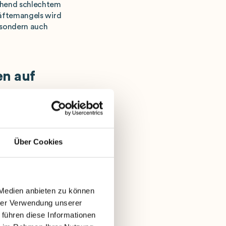
chend schlechtem
räftemangels wird
, sondern auch
en auf
e Herangehensweise
 Statt auf
Über Cookies
elligenz, um komplexe
en zu matchen und
 Medien anbieten zu können
hrer Verwendung unserer
 führen diese Informationen