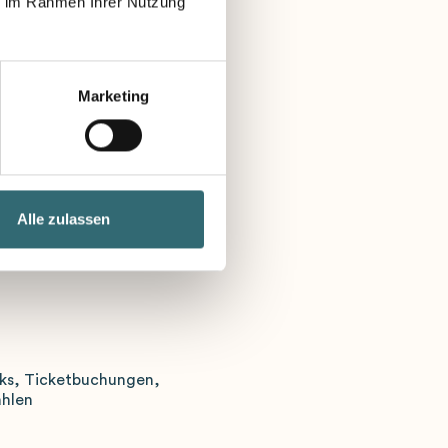
ie im Rahmen Ihrer Nutzung
hiedene Datenquellen
tze und
manuellen Planung
Marketing
rn auch externe
ein?
Alle zulassen
eiks, Ticketbuchungen,
ahlen