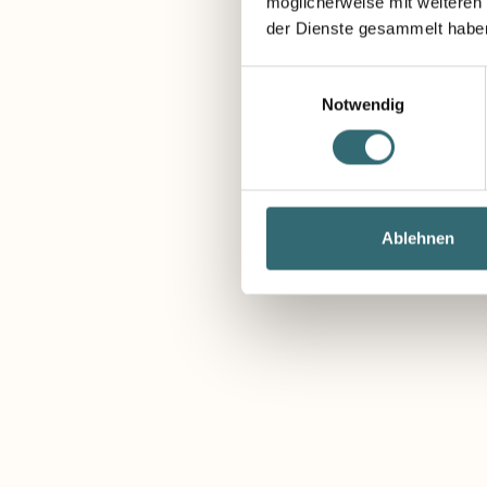
möglicherweise mit weiteren
der Dienste gesammelt habe
K
k
Einwilligungsauswahl
e
Notwendig
w
F
Ablehnen