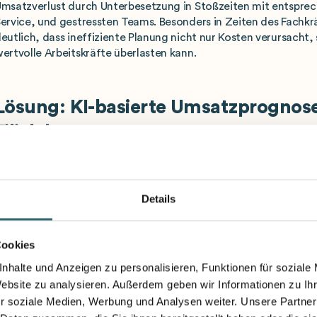
msatzverlust durch Unterbesetzung in Stoßzeiten mit entspre
ervice, und gestressten Teams. Besonders in Zeiten des Fachk
eutlich, dass ineffiziente Planung nicht nur Kosten verursacht
ertvolle Arbeitskräfte überlasten kann.
Lösung: KI-basierte Umsatzprognos
Filialebene
ine datenbasierte Filialplanung revolutioniert die traditionell
urch präzise Vorhersagen auf Basis umfassender Datenanalyse.
Details
ermutungen zu setzen, nutzen moderne Systeme künstliche Int
uster in historischen Daten zu erkennen, mit externen Faktor
araus präzise Prognosen abzuleiten.
Cookies
nhalte und Anzeigen zu personalisieren, Funktionen für soziale
Website zu analysieren. Außerdem geben wir Informationen zu I
Was ist KI-basierte Filialplanung?
r soziale Medien, Werbung und Analysen weiter. Unsere Partner