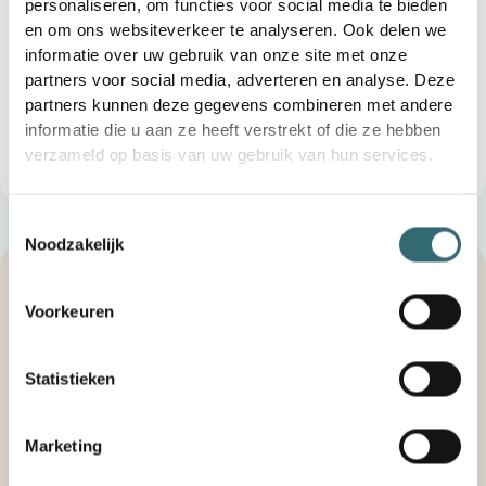
personaliseren, om functies voor social media te bieden
Door planningsprocessen te automatiseren, wordt
en om ons websiteverkeer te analyseren. Ook delen we
het personeel ontlast en wordt de warehousing
informatie over uw gebruik van onze site met onze
geoptimaliseerd
partners voor social media, adverteren en analyse. Deze
partners kunnen deze gegevens combineren met andere
Het resultaat is een
evenwichtige inventaris
, wat niet
informatie die u aan ze heeft verstrekt of die ze hebben
leidt tot tekorten of tot overschotten — en dus beide
verzameld op basis van uw gebruik van hun services.
klanttevredenheid
ook
rentabiliteit
neemt toe.
Toestemmingsselectie
Noodzakelijk
Voorkeuren
Statistieken
Marketing