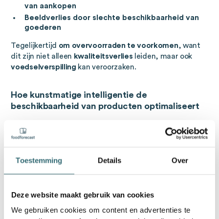
van aankopen
Beeldverlies door slechte beschikbaarheid van
goederen
Tegelijkertijd
om overvoorraden te voorkomen
, want
dit zijn niet alleen
kwaliteitsverlies
leiden, maar ook
voedselverspilling
kan veroorzaken.
Hoe kunstmatige intelligentie de
beschikbaarheid van producten optimaliseert
Om een optimale beschikbaarheid van goederen te
garanderen, een voorspellende en op gegevens
gebaseerde
voorraadbeheer
essentieel.
Kunstmatige
intelligentie (AI)
kan hierbij een centrale rol spelen:
Toestemming
Details
Over
AI-systemen analyseren realtime en historische
verkoopgegevens
Deze website maakt gebruik van cookies
Ze creëren
nauwkeurige vraagvoorspellingen
die
helpen om de werkelijke behoeften beter te
We gebruiken cookies om content en advertenties te
beoordelen