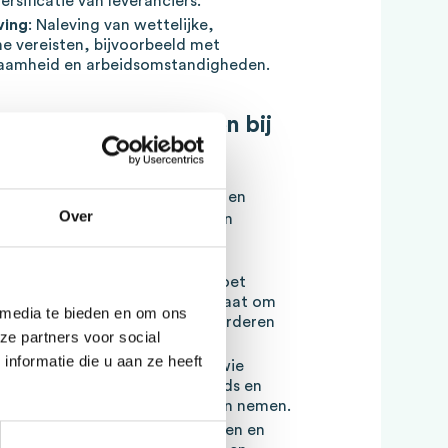
ersificatie van leveranciers.
ving
: Naleving van wettelijke,
ne vereisten, bijvoorbeeld met
zaamheid en arbeidsomstandigheden.
Waar moet je op letten bij
satie moet strategisch denken en
Over
ndelen. De volgende factoren zijn
ijfsdoelstellingen
: Inkoop moet
gemene strategie — of het nu gaat om
 media te bieden en om ons
sten, duurzaamheid of het bevorderen
ze partners voor social
nformatie die u aan ze heeft
ytische vaardigheden
: Alleen wie
ntwikkelingen, leverancierstrends en
en kan gefundeerde beslissingen nemen.
ocumentatie
: Duidelijke processen en