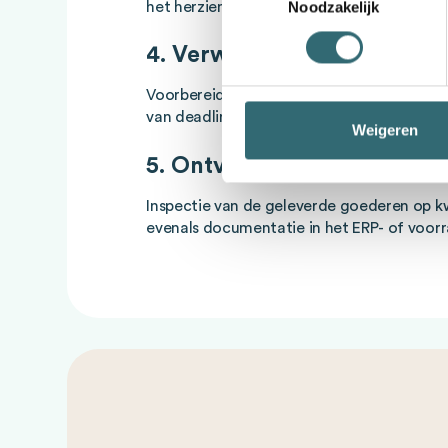
het herzien van de contractvoorwaarden.
Noodzakelijk
4. Verwerking van bestelli
Voorbereiding en verzending van de bestell
van deadlines en communicatie met levera
Weigeren
5. Ontvangst en inspectie 
Inspectie van de geleverde goederen op kw
evenals documentatie in het ERP- of voo