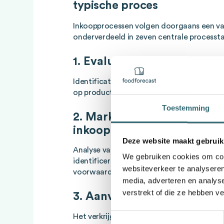
typische proces
Inkoopprocessen volgen doorgaans een vast
onderverdeeld in zeven centrale processt
1. Evaluatie van de behoeft
Identificatie van materiaal- of serviceve
op productieplannen, inventarissen en mar
Toestemming
2. Marktonderzoek op het 
inkoop
Deze website maakt gebruik
Analyse van relevante markten om geschikt
We gebruiken cookies om cont
identificeren en prijsniveaus, kwaliteit, 
websiteverkeer te analyseren
voorwaarden te evalueren.
media, adverteren en analys
verstrekt of die ze hebben v
3. Aanvraag en aanvraag vo
Toestemmingsselectie
Het verkrijgen van aanbiedingen, het onde