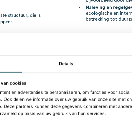
bijvoorbeeld door div
Naleving en regelge
ecologische en inter
e structuur, die is
betrekking tot duur
appen:
en
Succesfactoren: 
de aankoop?
reisten — vaak gebaseerd
ktvoorspellingen.
Een moderne inkooporgani
Details
operationeel efficiënt ha
gebied van
bepalend voor succes:
 van cookies
Afstemming met bedr
e leveranciers te
bijdragen aan de al
ent en advertenties te personaliseren, om functies voor social
het verlagen van ko
betrouwbaarheid en
. Ook delen we informatie over uw gebruik van onze site met on
van innovatie.
e. Deze partners kunnen deze gegevens combineren met andere i
Marktkennis en anal
erzameld op basis van uw gebruik van hun services.
bekend is met prijso
or een offerte
wereldwijde invloed
Transparantie en d
rhandelen over prijzen en