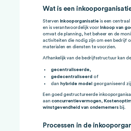
Wat is een inkooporganisati
Sterven
Inkooporganisatie
is een centraal
en is verantwoordelijk voor
Inkoop van go
omvat de planning, het beheer en de monit
activiteiten die nodig zijn om een bedrijf
materialen en diensten te voorzien.
Afhankelijk van de bedrijfsstructuur kan d
gecentraliseerde
,
gedecentraliseerd
of
dan
hybride model
georganiseerd zij
Een goed gestructureerde inkooporganisati
aan
concurrentievermogen
,
Kostenoptim
winstgevendheid van ondernemers
bij.
Processen in de inkooporgani