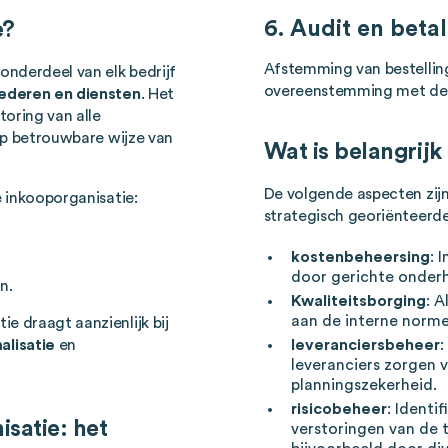
6. Audit en betal
e?
Afstemming van bestelling,
 onderdeel van elk bedrijf
overeenstemming met de
ederen en diensten
. Het
oring van alle
 op betrouwbare wijze van
Wat is belangrijk
De volgende aspecten zij
e inkooporganisatie:
strategisch georiënteerde
kostenbeheersing
: 
door gerichte onderh
n.
Kwaliteitsborging
: 
aan de interne norm
e draagt aanzienlijk bij
leveranciersbeheer
:
alisatie
en
leveranciers zorgen 
planningszekerheid.
risicobeheer
: Identi
satie: het
verstoringen van de 