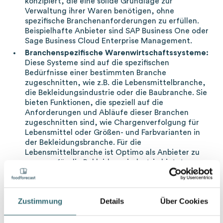
konzipiert, die eine solide Grundlage zur
Verwaltung ihrer Waren benötigen, ohne
spezifische Branchenanforderungen zu erfüllen.
Beispielhafte Anbieter sind SAP Business One oder
Sage Business Cloud Enterprise Management.
Branchenspezifische Warenwirtschaftssysteme:
Diese Systeme sind auf die spezifischen
Bedürfnisse einer bestimmten Branche
zugeschnitten, wie z.B. die Lebensmittelbranche,
die Bekleidungsindustrie oder die Baubranche. Sie
bieten Funktionen, die speziell auf die
Anforderungen und Abläufe dieser Branchen
zugeschnitten sind, wie Chargenverfolgung für
Lebensmittel oder Größen- und Farbvarianten in
der Bekleidungsbranche. Für die
Lebensmittelbranche ist Optimo als Anbieter zu
nennen, für die Bekleidungsindustrie bietet
Tradersbyte ein WWS an.
Cloud-basierte Warenwirtschaftssysteme:
Cloud-basierte Systeme bieten den Vorteil der
Zustimmung
Details
Über Cookies
Flexibilität und Skalierbarkeit, da sie über das
Internet zugänglich sind und keine lokale