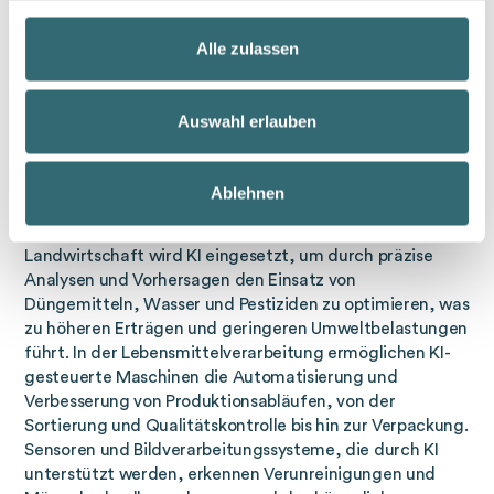
lokaler Gemeinschaften an. Diese Ansätze sind
essenziell, um die Ernährungssicherheit für zukünftige
Alle zulassen
Generationen zu gewährleisten.
Künstliche Intelligenz in der
Auswahl erlauben
Lebensmittelproduktion
Künstliche Intelligenz (KI) revolutioniert die
Ablehnen
Lebensmittelproduktion
, indem sie Prozesse
effizienter, nachhaltiger und sicherer macht. In der
Landwirtschaft wird KI eingesetzt, um durch präzise
Analysen und Vorhersagen den Einsatz von
Düngemitteln, Wasser und Pestiziden zu optimieren, was
zu höheren Erträgen und geringeren Umweltbelastungen
führt. In der Lebensmittelverarbeitung ermöglichen KI-
gesteuerte Maschinen die Automatisierung und
Verbesserung von Produktionsabläufen, von der
Sortierung und Qualitätskontrolle bis hin zur Verpackung.
Sensoren und Bildverarbeitungssysteme, die durch KI
unterstützt werden, erkennen Verunreinigungen und