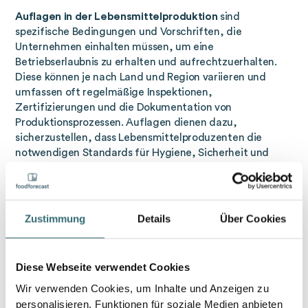
Auflagen in der Lebensmittelproduktion
sind
spezifische Bedingungen und Vorschriften, die
Unternehmen einhalten müssen, um eine
Betriebserlaubnis zu erhalten und aufrechtzuerhalten.
Diese können je nach Land und Region variieren und
umfassen oft regelmäßige Inspektionen,
Zertifizierungen und die Dokumentation von
Produktionsprozessen. Auflagen dienen dazu,
sicherzustellen, dass Lebensmittelproduzenten die
notwendigen Standards für Hygiene, Sicherheit und
Qualität erfüllen.
Hygienevorschriften in der
Zustimmung
Details
Über Cookies
Lebensmittelproduktion
Hygienevorschriften in der
Lebensmittelproduktion
sind
Richtlinien und Standards, die sicherstellen sollen, dass
Diese Webseite verwendet Cookies
Lebensmittel sicher und frei von gesundheitsschädlichen
Wir verwenden Cookies, um Inhalte und Anzeigen zu
Verunreinigungen sind. Diese Vorschriften decken alle
personalisieren, Funktionen für soziale Medien anbieten