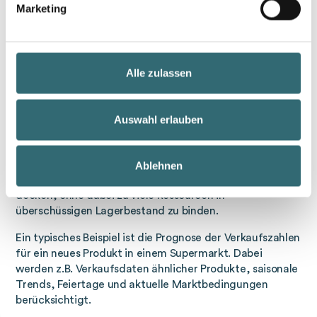
Absatzprognose eine bedarfsgerechte Bestellung
Marketing
gewährleistet und so die Bestellplanung verbessert. Dies
wiederum führt zu einer Retourenoptimierung.
Alle zulassen
Absatzprognose im Handel: Lagerbestände
optimal planen
Im Handel ist die Absatzprognose von entscheidender
Auswahl erlauben
Bedeutung, um
Lagerbestände optimal zu planen und
Über- oder Unterbestände zu vermeiden
. Durch
genaue Prognosen können Händler sicherstellen, dass sie
Ablehnen
genügend Waren vorrätig haben, um die Nachfrage zu
decken, ohne dabei zu viele Ressourcen in
überschüssigen Lagerbestand zu binden.
Ein typisches Beispiel ist die Prognose der Verkaufszahlen
für ein neues Produkt in einem Supermarkt. Dabei
werden z.B. Verkaufsdaten ähnlicher Produkte, saisonale
Trends, Feiertage und aktuelle Marktbedingungen
berücksichtigt.