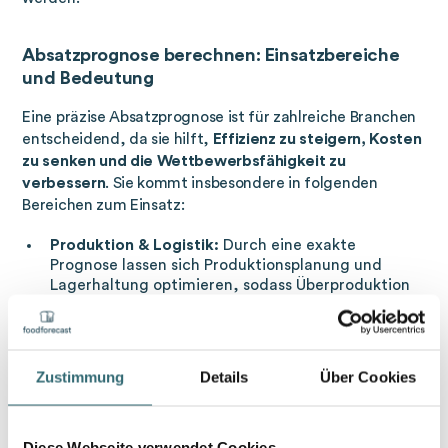
Absatzprognose berechnen: Einsatzbereiche
und Bedeutung
Eine präzise Absatzprognose ist für zahlreiche Branchen
entscheidend, da sie hilft,
Effizienz zu steigern, Kosten
zu senken und die Wettbewerbsfähigkeit zu
verbessern
. Sie kommt insbesondere in folgenden
Bereichen zum Einsatz:
Produktion & Logistik:
Durch eine exakte
Prognose lassen sich Produktionsplanung und
Lagerhaltung optimieren, sodass Überproduktion
und Überbestände vermieden und die Lieferkette
effizienter gestaltet wird.
Marketing & Vertrieb:
Verkaufsstrategien können
gezielter angepasst und Marketingkampagnen
Zustimmung
Details
Über Cookies
effektiver gestaltet werden.
Finanzplanung:
Prognosen zukünftiger Einnahmen
und Ausgaben verbessern die finanzielle