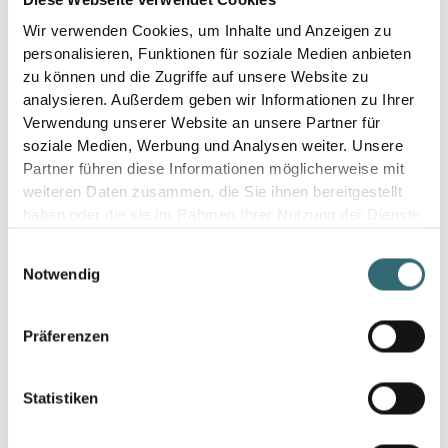
Diese Webseite verwendet Cookies
Steuerung.
Risikomanagement:
Unternehmen können sich
Wir verwenden Cookies, um Inhalte und Anzeigen zu
besser auf Unsicherheiten und Marktrisiken
personalisieren, Funktionen für soziale Medien anbieten
vorbereiten.
zu können und die Zugriffe auf unsere Website zu
analysieren. Außerdem geben wir Informationen zu Ihrer
Verwendung unserer Website an unsere Partner für
Absatzprognose im Lebensmittelhandel &
soziale Medien, Werbung und Analysen weiter. Unsere
Bäckereien: Food Waste vermeiden
Partner führen diese Informationen möglicherweise mit
Insbesondere mit Blick auf den Lebensmittelhandel und
weiteren Daten zusammen, die Sie ihnen bereitgestellt
Bäckereien spielt die Berechnung der Absatzprognose
haben oder die sie im Rahmen Ihrer Nutzung der Dienste
eine große Rolle und kann schließlich
Foodwaste
gesammelt haben.
reduzieren
. Eine genaue Absatzprognose hilft,
Einwilligungsauswahl
Notwendig
Überbestände zu vermeiden und dadurch
Lebensmittelverschwendung zu reduzieren. So kann die
Absatzprognose eine effektive Produktion und
Präferenzen
Lagerhaltung sowie optimale Bestellmenge ermöglichen
und schließlich Lebensmittelverschwendung reduzieren.
In Bäckereien verhilft eine Absatzprognose zur besseren
Statistiken
Planung von Produktion und Angebot. Die Menge an
unverkauften Backwaren wird reduziert, weil die