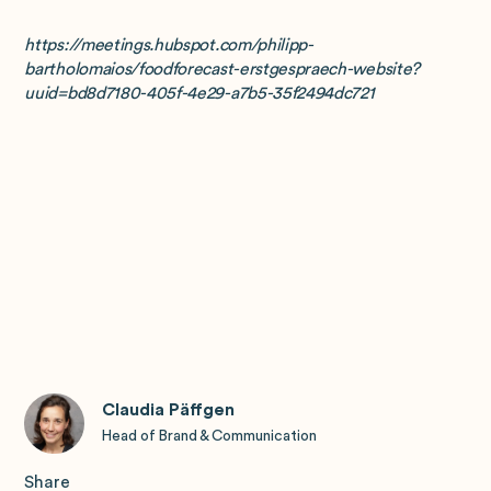
https://meetings.hubspot.com/philipp-
bartholomaios/foodforecast-erstgespraech-website?
uuid=bd8d7180-405f-4e29-a7b5-35f2494dc721
Claudia Päffgen
Head of Brand & Communication
Share