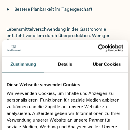
• Bessere Planbarkeit im Tagesgeschäft
Lebensmittelverschwendung in der Gastronomie
entsteht vor allem durch Überproduktion. Weniger
Überproduktion spart Rohstoffe, Energie und Ressourcen
– und verbessert die Profitabilität. Das ist gelebte
Nachhaltigkeit in der Gastronomie.
Zustimmung
Details
Über Cookies
2. Höhere Verfügbarkeit und
Umsatzsteigerung
Diese Webseite verwendet Cookies
Wir verwenden Cookies, um Inhalte und Anzeigen zu
Neben der Reduktion von Abschriften verbessert sich
personalisieren, Funktionen für soziale Medien anbieten
auch die Warenverfügbarkeit deutlich. Durch präzisere
zu können und die Zugriffe auf unsere Website zu
Verkaufsplanung und Produktionsoptimierung können
analysieren. Außerdem geben wir Informationen zu Ihrer
Betriebe:
Verwendung unserer Website an unsere Partner für
soziale Medien, Werbung und Analysen weiter. Unsere