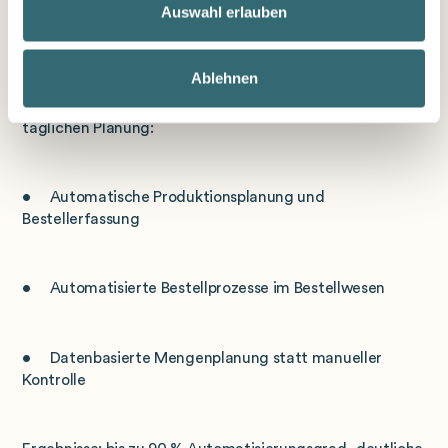
Auswahl erlauben
Mitarbeitende
Ein zentraler Mehrwert von Gastronomie Software mit
Ablehnen
KI-Kern liegt in der Entlastung der Teams. Die
foodforecast Lösung automatisiert große Teile der
täglichen Planung:
• Automatische Produktionsplanung und
Bestellerfassung
• Automatisierte Bestellprozesse im Bestellwesen
• Datenbasierte Mengenplanung statt manueller
Kontrolle