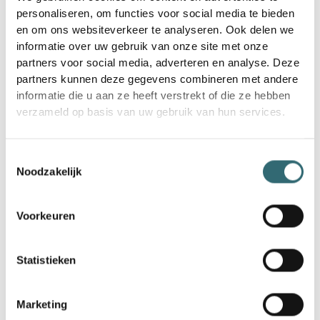
geworden voor middelgrote bedrijven om hun
personaliseren, om functies voor social media te bieden
concurrentievermogen te vergroten. AI-technologieën
en om ons websiteverkeer te analyseren. Ook delen we
stellen deze bedrijven in staat hun bedrijfsprocessen te
informatie over uw gebruik van onze site met onze
optimaliseren, kosten te verlagen en nieuwe zakelijke
partners voor social media, adverteren en analyse. Deze
kansen te creëren. Door AI te gebruiken, kunnen
partners kunnen deze gegevens combineren met andere
middelgrote bedrijven hun efficiëntie verhogen en
informatie die u aan ze heeft verstrekt of die ze hebben
sneller reageren op voortdurend veranderende
verzameld op basis van uw gebruik van hun services.
markteisen. De toepassingsgebieden zijn divers en
omvatten geautomatiseerde boekhouding, voorspellend
onderhoud van machines, intelligente
Toestemmingsselectie
klantenserviceoplossingen en gepersonaliseerde
Noodzakelijk
marketingstrategieën. Software-as-a-Service (SaaS) -
oplossingen zijn bijzonder aantrekkelijk voor het MKB
omdat ze niet alleen kosteneffectief zijn, maar ook
Voorkeuren
eenvoudig te implementeren.
Statistieken
Voorbeelden van het gebruik van AI in het MKB
Er zijn talloze voorbeelden van het succesvolle gebruik
Marketing
van AI in het MKB. Een bedrijf in de maakindustrie zou