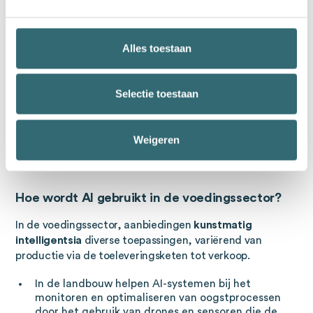
bijvoorbeeld AI-gestuurde robots kunnen gebruiken om
de productielijn te optimaliseren en kwaliteitscontroles
uit te voeren. In de detailhandel kunnen middelgrote
Alles toestaan
retailers gebruikmaken van op AI gebaseerde
voorraadbeheersystemen, verkoopgegevens analyseren
en een verkoopprognose opstellen om te veel- of
Selectie toestaan
ondervoorraad te voorkomen. Een andere toepassing is
het gebruik van chatbots in de klantenservice, die 24 uur
per dag beschikbaar zijn en veelvuldige vragen van
Weigeren
klanten efficiënt beantwoorden, waardoor de werklast
van menselijke werknemers wordt verlicht.
Hoe wordt AI gebruikt in de voedingssector?
In de voedingssector, aanbiedingen
kunstmatig
intelligentsia
diverse toepassingen, variërend van
productie via de toeleveringsketen tot verkoop.
In de landbouw helpen AI-systemen bij het
monitoren en optimaliseren van oogstprocessen
door het gebruik van drones en sensoren die de