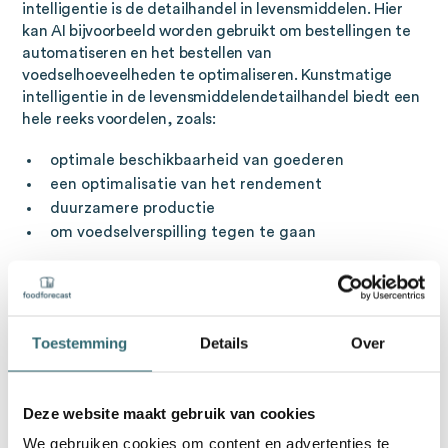
intelligentie is de detailhandel in levensmiddelen. Hier
kan AI bijvoorbeeld worden gebruikt om bestellingen te
automatiseren en het bestellen van
voedselhoeveelheden te optimaliseren. Kunstmatige
intelligentie in de levensmiddelendetailhandel biedt een
hele reeks voordelen, zoals:
optimale beschikbaarheid van goederen
een optimalisatie van het rendement
duurzamere productie
om voedselverspilling tegen te gaan
Op deze manier worden ook de logistiek en de
efficiëntie van de productieplanning in de hele
toeleveringsketen verbeterd.
Toestemming
Details
Over
Wat is de betekenis van kunstmatige
intelligentie voor het MKB?
Deze website maakt gebruik van cookies
kunstmatige intelligentie
is een belangrijk instrument
We gebruiken cookies om content en advertenties te