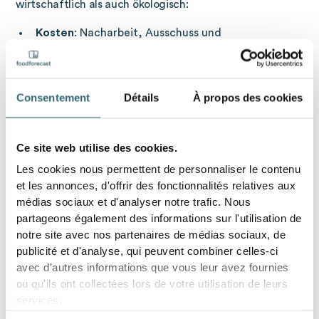
wirtschaftlich als auch ökologisch:
Kosten
: Nacharbeit, Ausschuss und
Produktionsausfälle führen zu erheblichen
Mehraufwendungen
Qualitätsverlust
: Mangelhafte Produkte schaden
dem Markenimage und gefährden das Vertrauen
Consentement
Détails
À propos des cookies
der Kunden
Zeitverlust
: Fehlerkorrekturen binden Ressourcen
und verzögern andere Produktionsprozesse
Ce site web utilise des cookies.
Ressourcenverschwendung
: Erhöhter Verbrauch
Les cookies nous permettent de personnaliser le contenu
von Rohstoffen, Wasser und Energie steht im
Gegensatz zu nachhaltigen Produktionszielen
et les annonces, d'offrir des fonctionnalités relatives aux
Umweltbelastung
: Nicht verwertbare
médias sociaux et d'analyser notre trafic. Nous
Fehlprodukte belasten die Umwelt und verstärken
partageons également des informations sur l'utilisation de
Abfallprobleme
notre site avec nos partenaires de médias sociaux, de
publicité et d'analyse, qui peuvent combiner celles-ci
avec d'autres informations que vous leur avez fournies
Strategien zur Vermeidung von
ou qu'ils ont collectées lors de votre utilisation de leurs
Fehlproduktionen
services.
Um die Risiken durch Fehlproduktion zu minimieren, sind