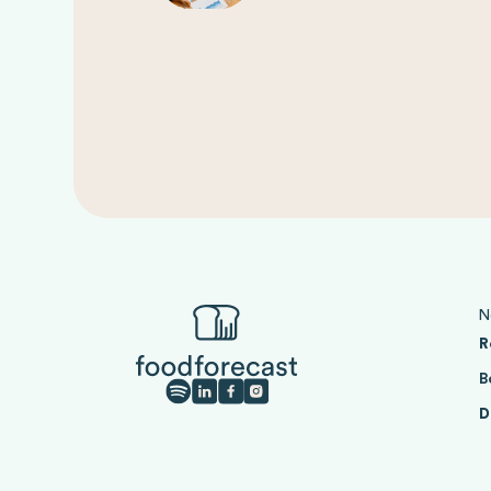
N
R
B
D