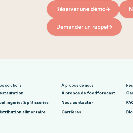
Réserver une démo
N
Demander un rappel
os solutions
À propos de nous
Res
estauration
À propos de foodforecast
Cas
oulangeries & pâtisseries
Nous contacter
FA
istribution alimentaire
Carrières
Blo