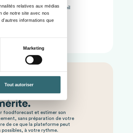
lgen
nnalités relatives aux médias
bensmittelverschwendung
, weil
on de notre site avec nos
ert werden
 d'autres informations que
gbarkeit
, was zu höherer
t
führt.
Marketing
Tout autoriser
uition la
mérite.
r foodforecast et estimer son
agement, sans préparation de votre
ire de ce que la plateforme peut
 possibles, à votre rythme.