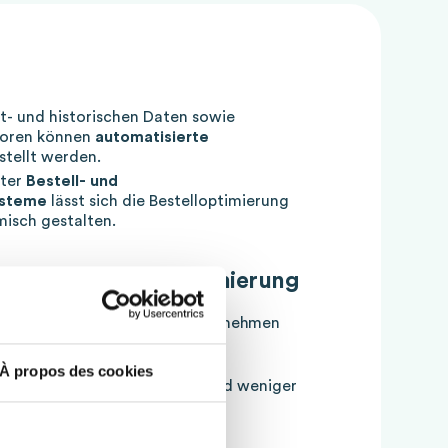
it- und historischen Daten sowie
ktoren können
automatisierte
stellt werden.
rter
Bestell- und
ysteme
lässt sich die Bestelloptimierung
isch gestalten.
estützten Bestelloptimierung
r Bestelloptimierung bringt Unternehmen
À propos des cookies
ch automatisierte Prozesse und weniger
Bestellungen zielgerichtet und