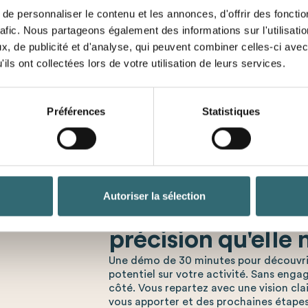
bedarfsgerecht erfo
e personnaliser le contenu et les annonces, d'offrir des fonctio
st und verknüpft werden,
Reduzierung von Le
abzuleiten.
rafic. Nous partageons également des informations sur l'utilisati
Überbestände minimi
achfrage
, mit denen die
, de publicité et d'analyse, qui peuvent combiner celles-ci avec
Bessere Warenverfü
en Zeitpunkt
ermittelt
Kundenzufriedenhei
ils ont collectées lors de votre utilisation de leurs services.
Préférences
Statistiques
Autoriser la sélection
Donnez à votre int
précision qu'elle 
Une démo de 30 minutes pour découvri
potentiel sur votre activité. Sans eng
côté. Vous repartez avec une vision cla
vous apporter et des prochaines étapes