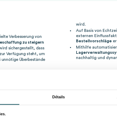
wird.
Auf Basis von Echtze
externen Einflussfa
ielte Verbesserung von
Bestellvorschläge
er
 Beschaffung zu steigern
Mithilfe automatisie
wird sichergestellt, dass
Lagerverwaltungss
zur Verfügung steht, um
nachhaltig und dynam
i unnötige Überbestände
Vorteile der KI-g
e
Der Einsatz von KI bei de
tzt
zahlreiche Vorteile:
Détails
 müssen bestehende
Erhöhte Effizienz
dur
rt und angepasst werden.
manuelle Eingriffe
volle Unterstützung:
Kostensenkung
, da 
ies.