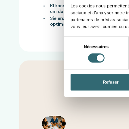
Les cookies nous permettent d
KI kann mit relevanten Daten gespei
um daraus
Handlungsempfehlungen
sociaux et d'analyser notre t
Sie erstellt
präzise Prognosen zur N
partenaires de médias sociaux
optimale Bestellmenge zum richtig
vous leur avez fournies ou qu'
Sélection
Nécessaires
du
consentement
Refuser