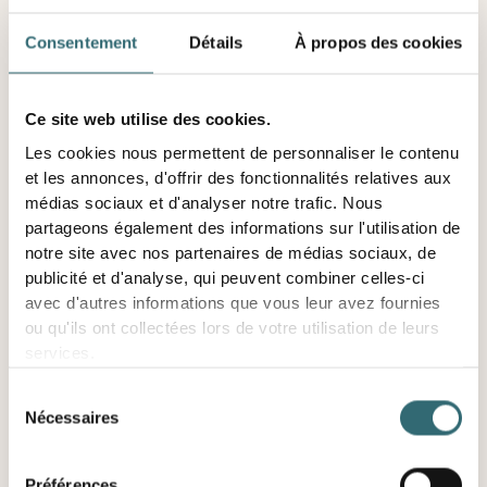
Consentement
Détails
À propos des cookies
L'optimisation des commandes basée sur l'IA garantit
que :
Ce site web utilise des cookies.
1. moins de biens restent invendus
Les cookies nous permettent de personnaliser le contenu
et les annonces, d'offrir des fonctionnalités relatives aux
médias sociaux et d'analyser notre trafic. Nous
2. Les retours sont systématiquement réduits
partageons également des informations sur l'utilisation de
notre site avec nos partenaires de médias sociaux, de
publicité et d'analyse, qui peuvent combiner celles-ci
3. Réduisez le nombre de copies de manière prévisible et
avec d'autres informations que vous leur avez fournies
contrôlable
ou qu'ils ont collectées lors de votre utilisation de leurs
services.
Cela rend l'IA et la durabilité mesurables, sur le plan
Sélection
Nécessaires
économique et écologique.
du
consentement
Préférences