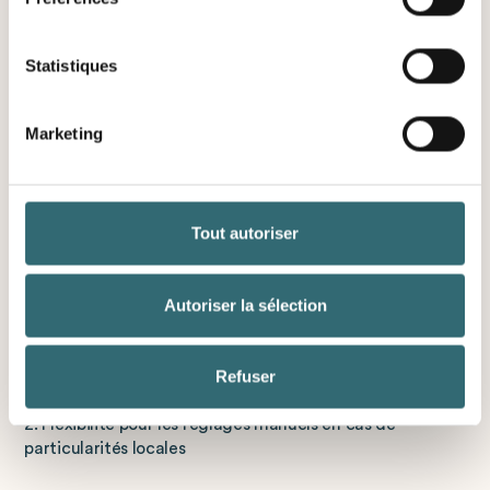
L'optimisation des commandes comme outil
d'aide à la décision au quotidien
Statistiques
Les opérations quotidiennes présentent la plus grande
valeur ajoutée : au lieu de données complexes, les
Marketing
employés reçoivent des recommandations claires et
compréhensibles.
Tout autoriser
Les systèmes modernes fournissent :
Autoriser la sélection
1. suggestions spécifiques de production et de
commande
Refuser
2. Flexibilité pour les réglages manuels en cas de
particularités locales